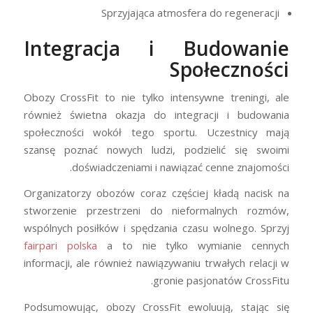
Sprzyjająca atmosfera do regeneracji
Integracja i Budowanie
Społeczności
Obozy CrossFit to nie tylko intensywne treningi, ale
również świetna okazja do integracji i budowania
społeczności wokół tego sportu. Uczestnicy mają
szansę poznać nowych ludzi, podzielić się swoimi
doświadczeniami i nawiązać cenne znajomości.
Organizatorzy obozów coraz częściej kładą nacisk na
stworzenie przestrzeni do nieformalnych rozmów,
wspólnych posiłków i spędzania czasu wolnego. Sprzyj
fairpari polska
a to nie tylko wymianie cennych
informacji, ale również nawiązywaniu trwałych relacji w
gronie pasjonatów CrossFitu.
Podsumowując, obozy CrossFit ewoluują, stając się