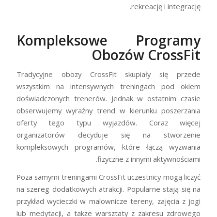
rekreację i integrację.
Kompleksowe Programy
Obozów CrossFit
Tradycyjne obozy CrossFit skupiały się przede
wszystkim na intensywnych treningach pod okiem
doświadczonych trenerów. Jednak w ostatnim czasie
obserwujemy wyraźny trend w kierunku poszerzania
oferty tego typu wyjazdów. Coraz więcej
organizatorów decyduje się na stworzenie
kompleksowych programów, które łączą wyzwania
fizyczne z innymi aktywnościami.
Poza samymi treningami CrossFit uczestnicy mogą liczyć
na szereg dodatkowych atrakcji. Popularne stają się na
przykład wycieczki w malownicze tereny, zajęcia z jogi
lub medytacji, a także warsztaty z zakresu zdrowego