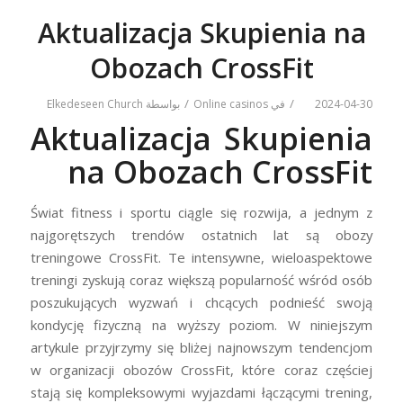
Aktualizacja Skupienia na
Obozach CrossFit
/
/
2024-04-30
في
Online casinos
بواسطة
Elkedeseen Church
Aktualizacja Skupienia
na Obozach CrossFit
Świat fitness i sportu ciągle się rozwija, a jednym z
najgorętszych trendów ostatnich lat są obozy
treningowe CrossFit. Te intensywne, wieloaspektowe
treningi zyskują coraz większą popularność wśród osób
poszukujących wyzwań i chcących podnieść swoją
kondycję fizyczną na wyższy poziom. W niniejszym
artykule przyjrzymy się bliżej najnowszym tendencjom
w organizacji obozów CrossFit, które coraz częściej
stają się kompleksowymi wyjazdami łączącymi trening,