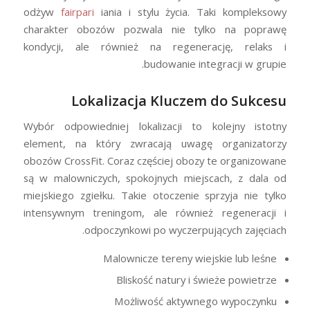
odżyw
fairpari
iania i stylu życia. Taki kompleksowy
charakter obozów pozwala nie tylko na poprawę
kondycji, ale również na regenerację, relaks i
budowanie integracji w grupie.
Lokalizacja Kluczem do Sukcesu
Wybór odpowiedniej lokalizacji to kolejny istotny
element, na który zwracają uwagę organizatorzy
obozów CrossFit. Coraz częściej obozy te organizowane
są w malowniczych, spokojnych miejscach, z dala od
miejskiego zgiełku. Takie otoczenie sprzyja nie tylko
intensywnym treningom, ale również regeneracji i
odpoczynkowi po wyczerpujących zajęciach.
Malownicze tereny wiejskie lub leśne
Bliskość natury i świeże powietrze
Możliwość aktywnego wypoczynku