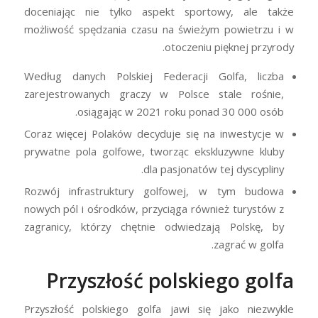
doceniając nie tylko aspekt sportowy, ale także
możliwość spędzania czasu na świeżym powietrzu i w
otoczeniu pięknej przyrody.
Według danych Polskiej Federacji Golfa, liczba
zarejestrowanych graczy w Polsce stale rośnie,
osiągając w 2021 roku ponad 30 000 osób.
Coraz więcej Polaków decyduje się na inwestycje w
prywatne pola golfowe, tworząc ekskluzywne kluby
dla pasjonatów tej dyscypliny.
Rozwój infrastruktury golfowej, w tym budowa
nowych pól i ośrodków, przyciąga również turystów z
zagranicy, którzy chętnie odwiedzają Polskę, by
zagrać w golfa.
Przyszłość polskiego golfa
Przyszłość polskiego golfa jawi się jako niezwykle