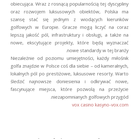
obiecująca. Wraz z rosnącą popularnością tej dyscypliny
oraz rozwojem luksusowych obiektów, Polska ma
szansę stać się jednym z wiodących kierunków
golfowych w Europie. Gracze mogą liczyć na coraz
lepszą jakość pól, infrastruktury i obsługi, a także na
nowe, ekscytujące projekty, które będą wyznaczać
nowe standardy w tej branży.
Niezależnie od poziomu umiejętności, każdy miłośnik
golfa znajdzie w Polsce coś dla siebie – od kameralnych,
lokalnych pól po prestiżowe, luksusowe resorty. Warto
śledzić najnowsze doniesienia i odkrywać nowe,
fascynujące miejsca, które pozwolą na przeżycie
niezapomnianych golfowych przygód.
vox casino
kasyno-vox.com