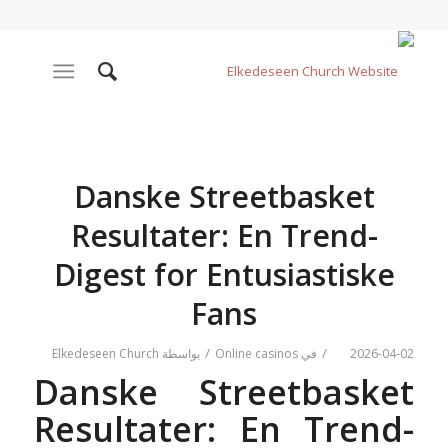
Danske Streetbasket
Resultater: En Trend-
Digest for Entusiastiske
Fans
/
/
2026-04-02
في
Online casinos
بواسطة
Elkedeseen Church
Danske Streetbasket
Resultater: En Trend-