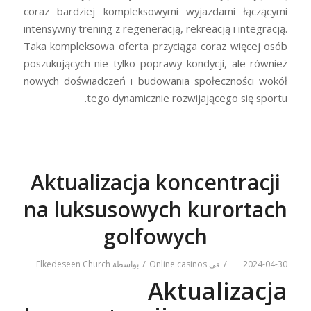
coraz bardziej kompleksowymi wyjazdami łączącymi
intensywny trening z regeneracją, rekreacją i integracją.
Taka kompleksowa oferta przyciąga coraz więcej osób
poszukujących nie tylko poprawy kondycji, ale również
nowych doświadczeń i budowania społeczności wokół
tego dynamicznie rozwijającego się sportu.
Aktualizacja koncentracji
na luksusowych kurortach
golfowych
/
/
2024-04-30
في
Online casinos
بواسطة
Elkedeseen Church
Aktualizacja