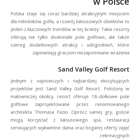
w Polsce
Polska staje się coraz bardziej atrakcyjnym miejscem
dla miłośników golfa, a rozwój luksusowych obiektów to
jeden z kluczowych trendów w tej branży. Takie resorty
oferują nie tylko doskonałe pola golfowe, ale także
szereg dodatkowych atrakcji i udogodnień, które
zapewniają graczom niezapomniane wrażenia.
Sand Valley Golf Resort
Jednym z najnowszych i najbardziej ekscytujących
projektów jest Sand Valley Golf Resort. Położony w
malowniczej okolicy, resort oferuje 18-dołkowe pole
golfowe zaprojektowane przez renomowanego
architekta Thomasa Fazio. Oprócz samej gry, goście
mogą korzystać z luksusowego spa, restauracji
serwujących wykwintne dania oraz bogatej oferty zajęć
rekreacyjnych.